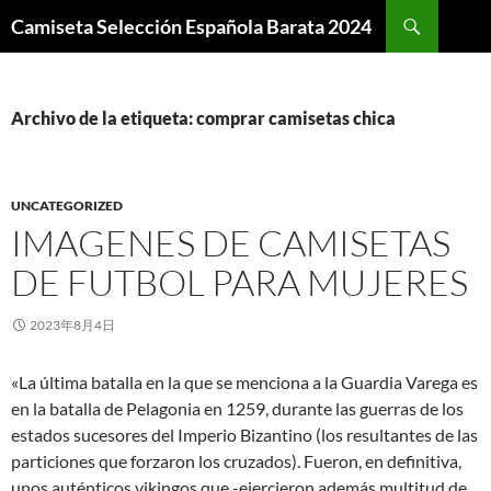
Buscar
Camiseta Selección Española Barata 2024
SALTAR
AL
CONTENIDO
Archivo de la etiqueta: comprar camisetas chica
UNCATEGORIZED
IMAGENES DE CAMISETAS
DE FUTBOL PARA MUJERES
2023年8月4日
«La última batalla en la que se menciona a la Guardia Varega es
en la batalla de Pelagonia en 1259, durante las guerras de los
estados sucesores del Imperio Bizantino (los resultantes de las
particiones que forzaron los cruzados). Fueron, en definitiva,
unos auténticos vikingos que -ejercieron además multitud de