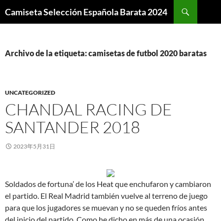
Buscar
Camiseta Selección Española Barata 2024
SALTAR
AL
CONTENIDO
Archivo de la etiqueta: camisetas de futbol 2020 baratas
UNCATEGORIZED
CHANDAL RACING DE
SANTANDER 2018
2023年5月31日
Soldados de fortuna’ de los Heat que enchufaron y cambiaron
el partido. El Real Madrid también vuelve al terreno de juego
para que los jugadores se muevan y no se queden fríos antes
del inicio del partido. Como he dicho en más de una ocasión,