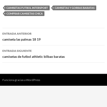
CAMISETAS FUTBOL INTERSPORT
CAMISETAS Y GORRAS BARATAS
COMPRAR CAMISETAS CHICA
Navegación
ENTRADA ANTERIOR
de
camiseta las palmas 18 19
entradas
ENTRADA SIGUIENTE
camisetas de futbol athletic bilbao baratas
Funciona gracias a WordPress