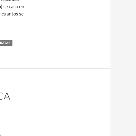
) se casó en
e cuantos se
ARATAS
CA
s