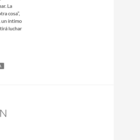
ar. La
tra cosa”,
 un íntimo
tirá luchar
L
ON