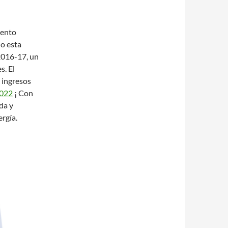
mento
o esta
2016-17, un
s. El
 ingresos
2022
¡ Con
da y
rgía.