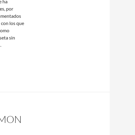
e ha
es, por
erimentados
s con los que
 como
seta sin
.
AMON