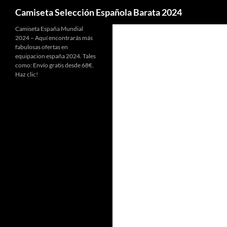
Buscar
Camiseta Selección Española Barata 2024
Camiseta España Mundial
2024 – Aquí encontrarás más
fabulosas ofertas en
equipacion españa 2024. Tales
como: Envío gratis desde 68€.
Haz clic!