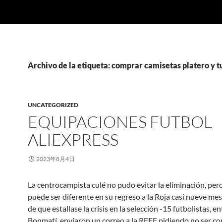
Archivo de la etiqueta: comprar camisetas platero y t
UNCATEGORIZED
EQUIPACIONES FUTBOL
ALIEXPRESS
2023年8月4日
La centrocampista culé no pudo evitar la eliminación, per
puede ser diferente en su regreso a la Roja casi nueve me
de que estallase la crisis en la selección -15 futbolistas, en
Bonmatí, enviaron un correo a la RFEF pidiendo no ser c