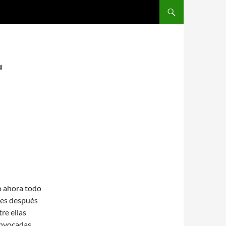
SALTAR AL CONTENIDO
u
o ahora todo
ses después
tre ellas
onvocadas