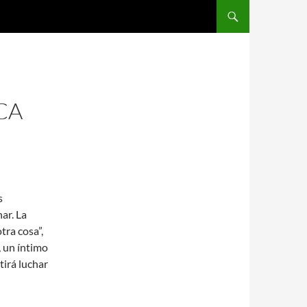
SALTAR AL CONTENIDO
CA
s
ar. La
tra cosa”,
 un íntimo
tirá luchar