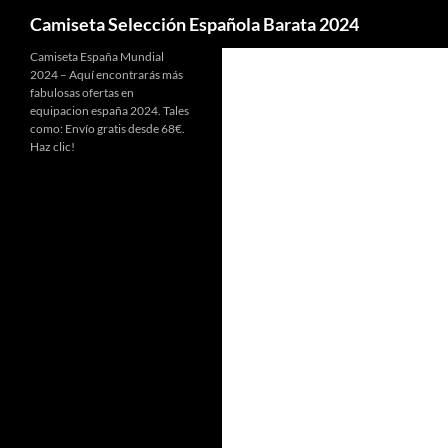
Buscar
Camiseta Selección Española Barata 2024
Camiseta España Mundial
2024 – Aquí encontrarás más
fabulosas ofertas en
equipacion españa 2024. Tales
como: Envío gratis desde 68€.
Haz clic!