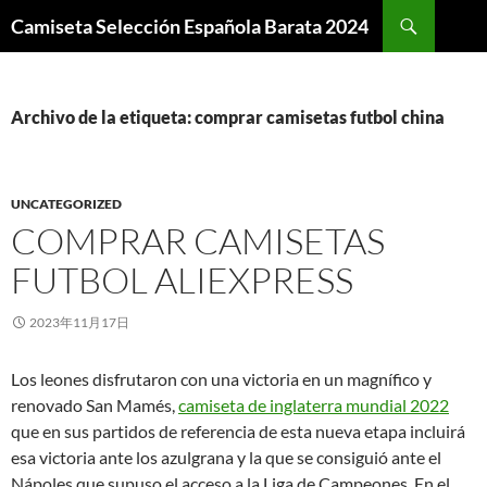
Buscar
Camiseta Selección Española Barata 2024
SALTAR
AL
CONTENIDO
Archivo de la etiqueta: comprar camisetas futbol china
UNCATEGORIZED
COMPRAR CAMISETAS
FUTBOL ALIEXPRESS
2023年11月17日
Los leones disfrutaron con una victoria en un magnífico y
renovado San Mamés,
camiseta de inglaterra mundial 2022
que en sus partidos de referencia de esta nueva etapa incluirá
esa victoria ante los azulgrana y la que se consiguió ante el
Nápoles que supuso el acceso a la Liga de Campeones. En el