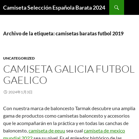
Buscar
Camiseta Selección Española Barata 2024
SALTAR
AL
CONTENIDO
Archivo de la etiqueta: camisetas baratas futbol 2019
UNCATEGORIZED
CAMISETA GALICIA FUTBOL
GAELICO
2024年1月3日
Con nuestra marca de baloncesto Tarmak descubre una amplia
gama de productos como camisetas baloncesto y accesorios
que le acompañarán en la práctica y en todas las canchas de
baloncesto,
camiseta de eeuu
sea cual
camiseta de mexico
mundial 2022
sea su nivel. Es el goleador histórico de las