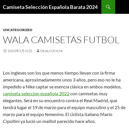
Buscar
Camiseta Selección Española Barata 2024
SALTAR
AL
CONTENIDO
UNCATEGORIZED
WALA CAMISETAS FUTBOL
2023年5月31日
DEALCOOLYA
Los ingleses son los que menos tiempo llevan con la firma
americana, aproximadamente unos 3 años, pero eso no le ha
impedido a Nike captar se esencia clásica en ambos modelos,
camiseta seleccion española 2022
con camisetas muy
elegantes. Será en su encuentro contra el Real Madrid, que
tendrá lugar el 19 de marzo para el equipo masculino y el 25 de
marzo para el equipo femenino. El ciclista italiano Mario
Cipollini ya lució un maillot parecido hace años.