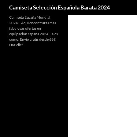
Buscar
Camiseta Selección Española Barata 2024
Camiseta España Mundial
2024 – Aquí encontrarás más
fabulosas ofertas en
equipacion españa 2024. Tales
como: Envío gratis desde 68€.
Haz clic!