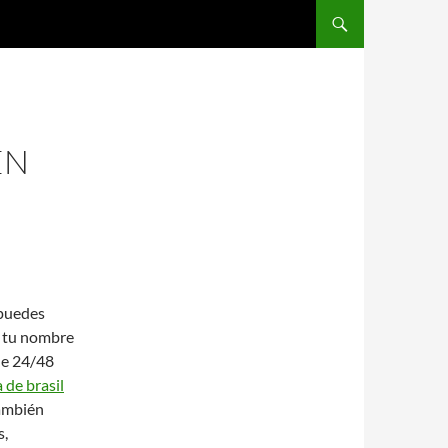
SALTAR AL CONTENIDO
EN
 puedes
n tu nombre
de 24/48
 de brasil
también
s,