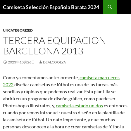
Buscar
Camiseta Selección Española Barata 2024
SALTAR
AL
CONTENIDO
UNCATEGORIZED
TERCERA EQUIPACION
BARCELONA 2013
2023年10月26日
DEALCOOLYA
Como ya comentamos anteriormente,
camiseta marruecos
2022
diseñar camisetas de fútbol es una de las tareas más
sencillas y rápidas que podemos realizar. Esta plantilla se
abrirá en un programa de diseño gráfico, como puede ser
Photoshop o illustratos, y,
camiseta estado unidos
es entonces
cuando podremos introducir nuestro diseño en la plantilla de
la camiseta de fútbol. Un dato importante, y que muchas
personas desconocen a la hora de crear camisetas de fútbol u