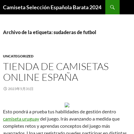
Buscar
Camiseta Selección Española Barata 2024
SALTAR
AL
CONTENIDO
Archivo de la etiqueta: sudaderas de futbol
UNCATEGORIZED
TIENDA DE CAMISETAS
ONLINE ESPAÑA
2023年5月31日
Esto pondrá a prueba tus habilidades de gestión dentro
camiseta uruguay
del juego. Irás avanzando a medida que
completes retos y aprendas conceptos del juego más
avanzados. Una vez registrado puedes participar en distintas