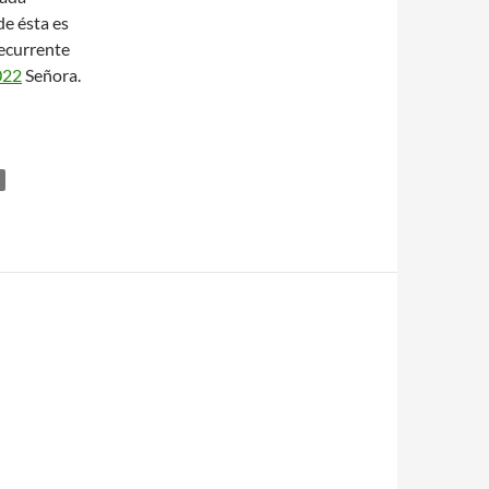
de ésta es
ecurrente
022
Señora.