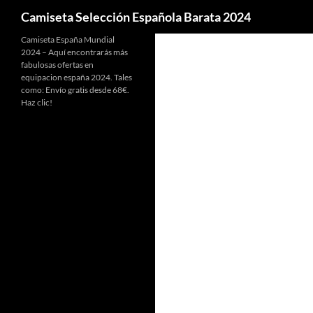
Buscar
Camiseta Selección Española Barata 2024
Camiseta España Mundial
2024 – Aquí encontrarás más
fabulosas ofertas en
equipacion españa 2024. Tales
como: Envío gratis desde 68€.
Haz clic!