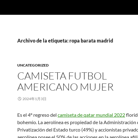
Archivo de la etiqueta: ropa barata madrid
UNCATEGORIZED
CAMISETA FUTBOL
AMERICANO MUJER
2024年1月3日
Es el 4º regreso del
camiseta de qatar mundial 2022
florid
bohemio. La aerolínea es propiedad de la Administración 
Privatización del Estado turco (49%) y accionistas privad
aerolínea posee el 50% de las acciones en la aerolínea afil