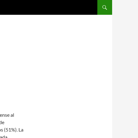
SALTAR AL CONTENIDO
ense al
de
os (51%). La
iada