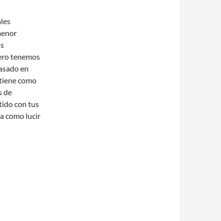
les
menor
os
ro tenemos
pasado en
 tiene como
s de
tido con tus
a como lucir