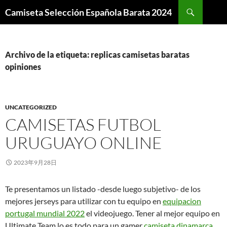
Buscar
Camiseta Selección Española Barata 2024
SALTAR
AL
CONTENIDO
Archivo de la etiqueta: replicas camisetas baratas
opiniones
UNCATEGORIZED
CAMISETAS FUTBOL
URUGUAYO ONLINE
2023年9月28日
Te presentamos un listado -desde luego subjetivo- de los
mejores jerseys para utilizar con tu equipo en
equipacion
portugal mundial 2022
el videojuego. Tener al mejor equipo en
Ultimate Team lo es todo para un gamer
camiseta dinamarca