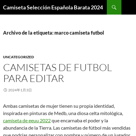
Buscar
Camiseta Selección Española Barata 2024
SALTAR
AL
CONTENIDO
Archivo de la etiqueta: marco camiseta futbol
UNCATEGORIZED
CAMISETAS DE FUTBOL
PARA EDITAR
2024年1月3日
Ambas camisetas de mujer tienen su propia identidad,
inspirada en pinturas de Medb, una diosa celta mitológica,
camiseta de eeuu 2022
que encarnaba el poder y la
abundancia de la Tierra. Las camisetas de fútbol más vendidas
que podrías personalizar con nombre y número de un jugador