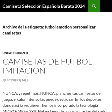
Buscar
Camiseta Selección Española Barata 2024
SALTAR
AL
CONTENIDO
Archivo de la etiqueta: futbol emotion personalizar
camisetas
UNCATEGORIZED
CAMISETAS DE FUTBOL
IMITACION
2023年7月14日
NUNCA, y repetimos, NUNCA, planches tus camisetas de
juego, el calor intenso las puede destrozar. En los deportes
donde así lo requieren, hemos incorporado la tecnología
MICRO-MESH SYSTEM en favor de la transpiración del sudor,