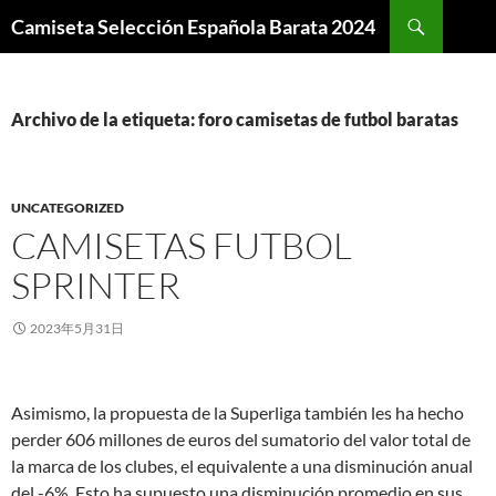
Buscar
Camiseta Selección Española Barata 2024
SALTAR
AL
CONTENIDO
Archivo de la etiqueta: foro camisetas de futbol baratas
UNCATEGORIZED
CAMISETAS FUTBOL
SPRINTER
2023年5月31日
Asimismo, la propuesta de la Superliga también les ha hecho
perder 606 millones de euros del sumatorio del valor total de
la marca de los clubes, el equivalente a una disminución anual
del -6%. Esto ha supuesto una disminución promedio en sus