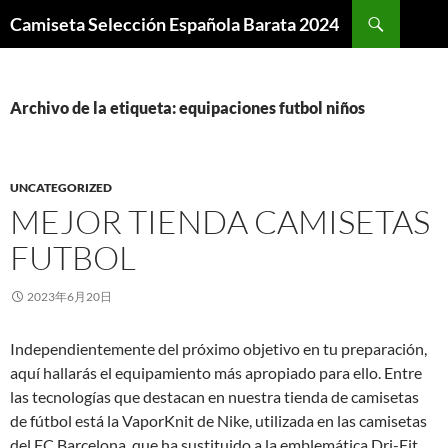
Buscar
Camiseta Selección Española Barata 2024
SALTAR
AL
CONTENIDO
Archivo de la etiqueta: equipaciones futbol niños
UNCATEGORIZED
MEJOR TIENDA CAMISETAS
FUTBOL
2023年6月20日
Independientemente del próximo objetivo en tu preparación,
aquí hallarás el equipamiento más apropiado para ello. Entre
las tecnologías que destacan en nuestra tienda de camisetas
de fútbol está la VaporKnit de Nike, utilizada en las camisetas
del FC Barcelona, que ha sustituido a la emblemática Dri-Fit,