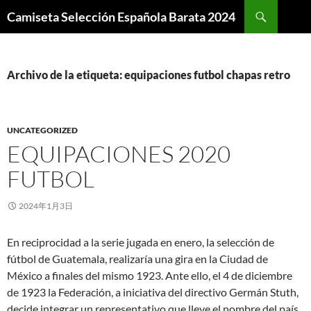
Buscar
Camiseta Selección Española Barata 2024
SALTAR
AL
CONTENIDO
Archivo de la etiqueta: equipaciones futbol chapas retro
UNCATEGORIZED
EQUIPACIONES 2020
FUTBOL
2024年1月3日
En reciprocidad a la serie jugada en enero, la selección de
fútbol de Guatemala, realizaría una gira en la Ciudad de
México a finales del mismo 1923. Ante ello, el 4 de diciembre
de 1923 la Federación, a iniciativa del directivo Germán Stuth,
decide integrar un representativo que lleve el nombre del país