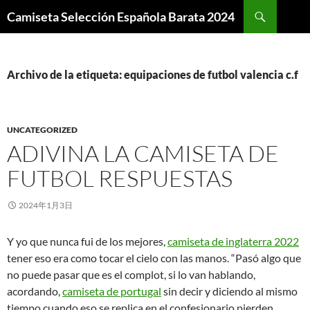
Buscar
Camiseta Selección Española Barata 2024
SALTAR
AL
CONTENIDO
Archivo de la etiqueta: equipaciones de futbol valencia c.f
UNCATEGORIZED
ADIVINA LA CAMISETA DE
FUTBOL RESPUESTAS
2024年1月3日
Y yo que nunca fui de los mejores,
camiseta de inglaterra 2022
tener eso era como tocar el cielo con las manos. “Pasó algo que
no puede pasar que es el complot, si lo van hablando,
acordando,
camiseta de portugal
sin decir y diciendo al mismo
tiempo cuando eso se replica en el confesionario pierden