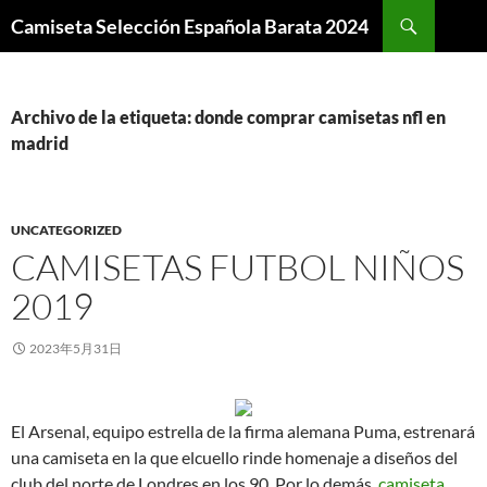
Buscar
Camiseta Selección Española Barata 2024
SALTAR
AL
CONTENIDO
Archivo de la etiqueta: donde comprar camisetas nfl en
madrid
UNCATEGORIZED
CAMISETAS FUTBOL NIÑOS
2019
2023年5月31日
El Arsenal, equipo estrella de la firma alemana Puma, estrenará
una camiseta en la que elcuello rinde homenaje a diseños del
club del norte de Londres en los 90. Por lo demás,
camiseta