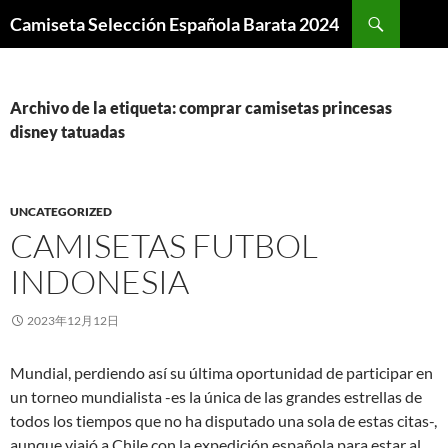
Buscar
Camiseta Selección Española Barata 2024
SALTAR
AL
CONTENIDO
Archivo de la etiqueta: comprar camisetas princesas
disney tatuadas
UNCATEGORIZED
CAMISETAS FUTBOL
INDONESIA
2023年12月12日
Mundial, perdiendo así su última oportunidad de participar en
un torneo mundialista -es la única de las grandes estrellas de
todos los tiempos que no ha disputado una sola de estas citas-,
aunque viajó a Chile con la expedición española para estar al