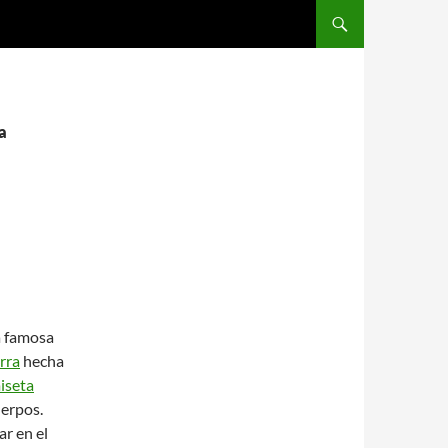
SALTAR AL CONTENIDO
a
 famosa
rra
hecha
iseta
erpos.
r en el