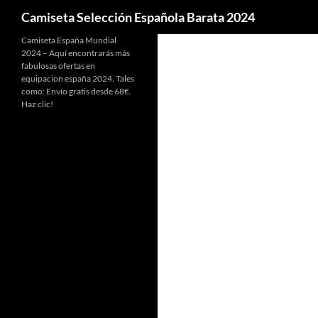
Buscar
Camiseta Selección Española Barata 2024
Camiseta España Mundial
2024 – Aquí encontrarás más
fabulosas ofertas en
equipacion españa 2024. Tales
como: Envío gratis desde 68€.
Haz clic!