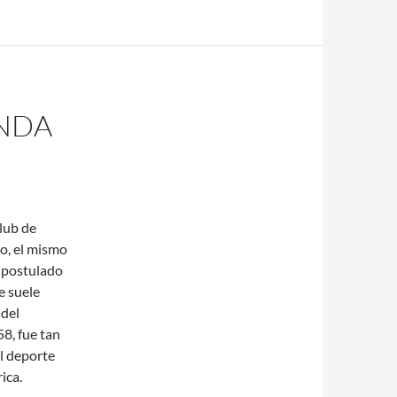
ENDA
club de
co, el mismo
a postulado
e suele
del
58, fue tan
l deporte
ica.