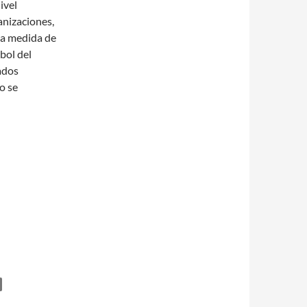
ivel
anizaciones,
la medida de
bol del
ados
o se