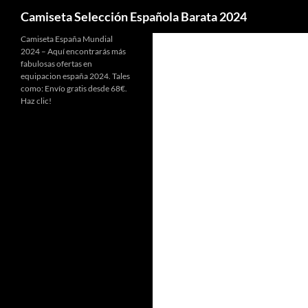
Buscar
Camiseta Selección Española Barata 2024
Camiseta España Mundial
2024 – Aquí encontrarás más
fabulosas ofertas en
equipacion españa 2024. Tales
como: Envío gratis desde 68€.
Haz clic!