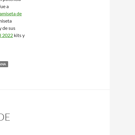
fue a
amiseta de
miseta
y de sus
l 2022
kits y
IANA
DE