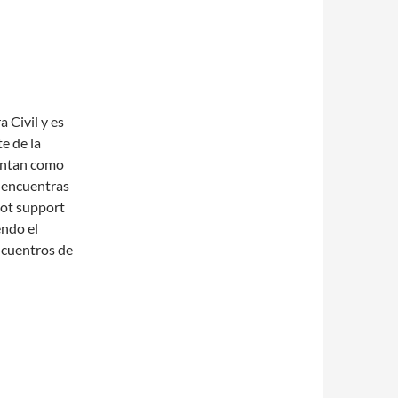
 Civil y es
e de la
entan como
o encuentras
not support
endo el
ncuentros de