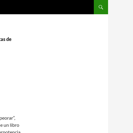
SALTAR AL CONTENIDO
tas de
peorar”,
e un libro
erpotencia