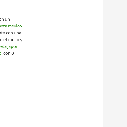
on un
seta mexico
nta con una
 el cuello y
eta japon
ol
con 8