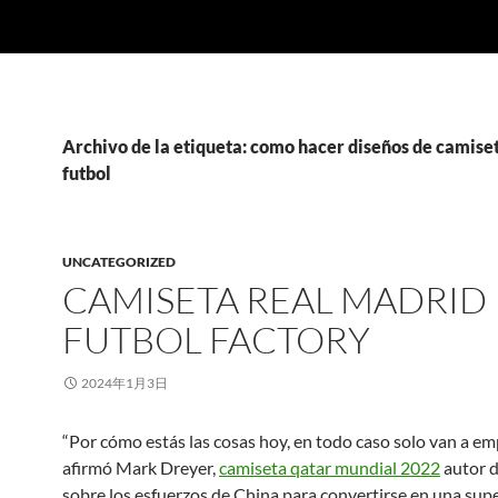
Archivo de la etiqueta: como hacer diseños de camise
futbol
UNCATEGORIZED
CAMISETA REAL MADRID
FUTBOL FACTORY
2024年1月3日
“Por cómo estás las cosas hoy, en todo caso solo van a em
afirmó Mark Dreyer,
camiseta qatar mundial 2022
autor d
sobre los esfuerzos de China para convertirse en una sup