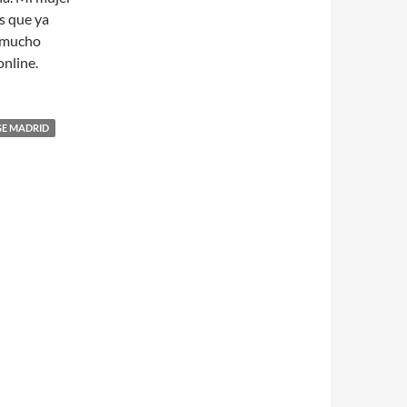
os que ya
e mucho
online.
GE MADRID