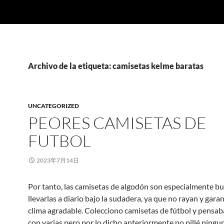
Archivo de la etiqueta: camisetas kelme baratas
UNCATEGORIZED
PEORES CAMISETAS DE
FUTBOL
2023年7月14日
Por tanto, las camisetas de algodón son especialmente b
llevarlas a diario bajo la sudadera, ya que no rayan y gara
clima agradable. Colecciono camisetas de fútbol y pensa
con varias pero por lo dicho anteriormente no pillé ningu