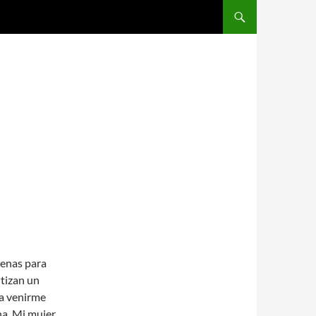
SALTAR AL CONTENIDO
uenas para
ntizan un
ba venirme
na. Mi mujer