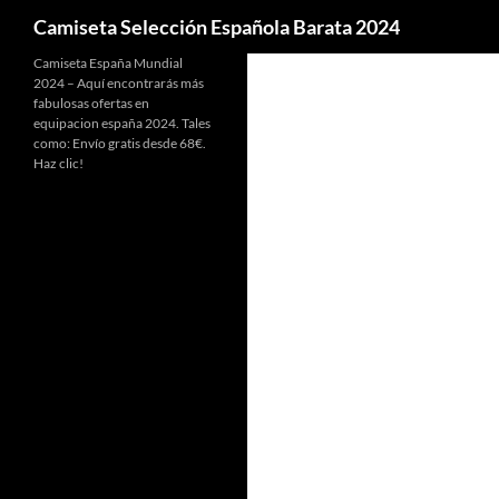
Buscar
Camiseta Selección Española Barata 2024
Camiseta España Mundial
2024 – Aquí encontrarás más
fabulosas ofertas en
equipacion españa 2024. Tales
como: Envío gratis desde 68€.
Haz clic!