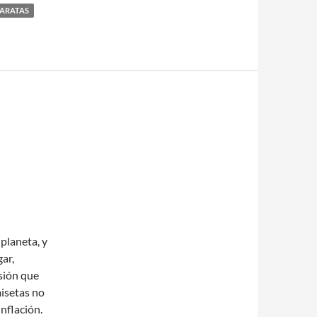
BARATAS
planeta, y
gar,
sión que
misetas no
inflación.