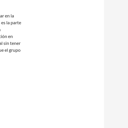
ar en la
 es la parte
a
ción en
l sin tener
ue el grupo