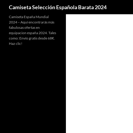
Buscar
Camiseta Selección Española Barata 2024
Camiseta España Mundial
2024 – Aquí encontrarás más
fabulosas ofertas en
equipacion españa 2024. Tales
como: Envío gratis desde 68€.
Haz clic!