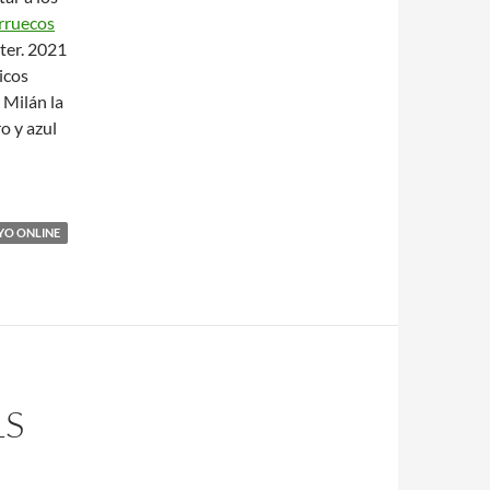
rruecos
ter. 2021
icos
 Milán la
o y azul
YO ONLINE
LS