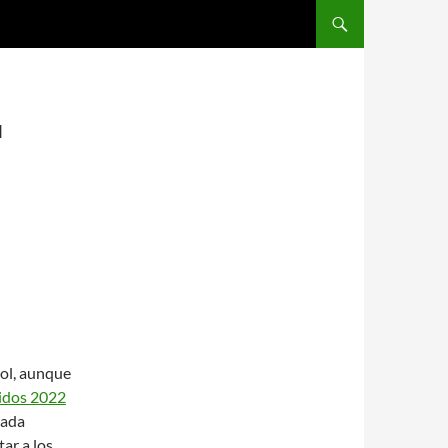
SALTAR AL CONTENIDO
d
bol, aunque
idos 2022
lada
ar a los