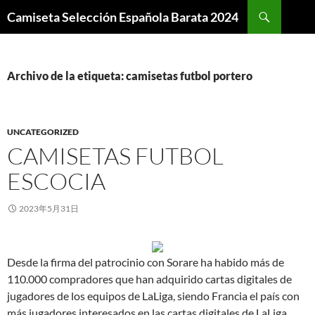
Buscar
Camiseta Selección Española Barata 2024
SALTAR
AL
CONTENIDO
Archivo de la etiqueta: camisetas futbol portero
UNCATEGORIZED
CAMISETAS FUTBOL
ESCOCIA
2023年5月31日
Desde la firma del patrocinio con Sorare ha habido más de
110.000 compradores que han adquirido cartas digitales de
jugadores de los equipos de LaLiga, siendo Francia el país con
más jugadores interesados en las cartas digitales de LaLiga,