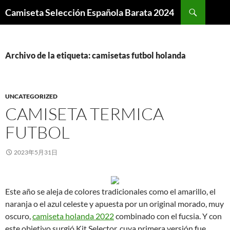
Buscar
Camiseta Selección Española Barata 2024
SALTAR
AL
CONTENIDO
Archivo de la etiqueta: camisetas futbol holanda
UNCATEGORIZED
CAMISETA TERMICA
FUTBOL
2023年5月31日
Este año se aleja de colores tradicionales como el amarillo, el
naranja o el azul celeste y apuesta por un original morado, muy
oscuro,
camiseta holanda 2022
combinado con el fucsia. Y con
este objetivo surgió Kit Selector, cuya primera versión fue