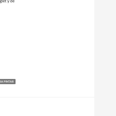
glet y de
RA PINTAR