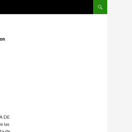
SALTAR AL CONTENIDO
lon
 DE
 las
uta de