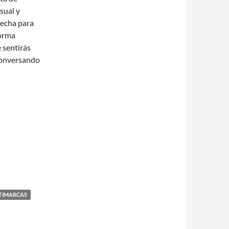
sual y
vecha para
forma
 sentirás
conversando
LTIMARCAS