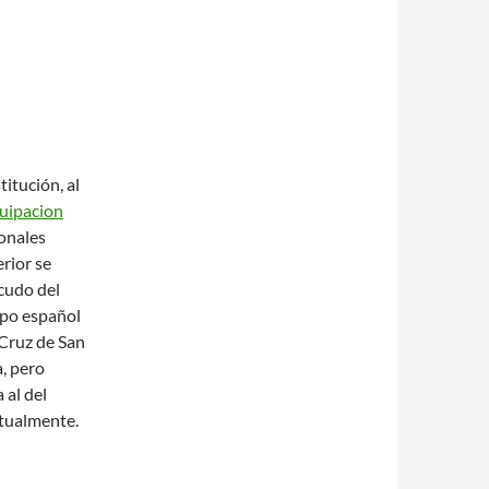
titución, al
uipacion
onales
erior se
scudo del
ipo español
 Cruz de San
a, pero
 al del
ctualmente.