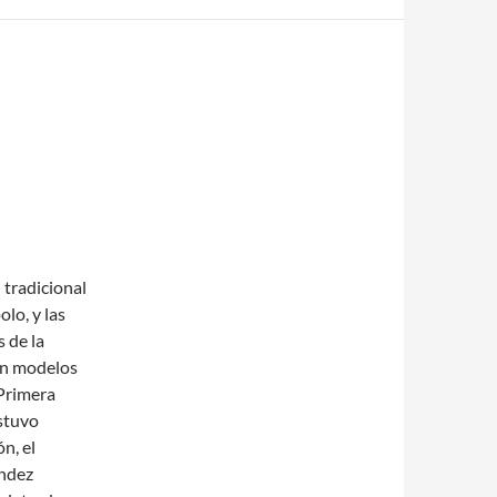
 tradicional
olo, y las
s de la
son modelos
 Primera
estuvo
n, el
ández