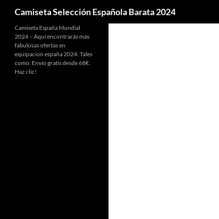
Buscar
Camiseta Selección Española Barata 2024
Camiseta España Mundial
2024 – Aquí encontrarás más
fabulosas ofertas en
equipacion españa 2024. Tales
como: Envío gratis desde 68€.
Haz clic!