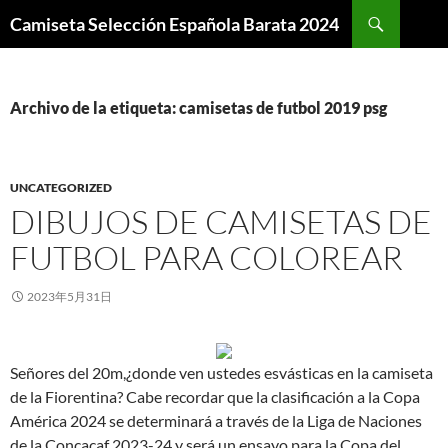
Buscar
Camiseta Selección Española Barata 2024
SALTAR
AL
CONTENIDO
Archivo de la etiqueta: camisetas de futbol 2019 psg
UNCATEGORIZED
DIBUJOS DE CAMISETAS DE
FUTBOL PARA COLOREAR
2023年5月31日
Señores del 20m,¿donde ven ustedes esvásticas en la camiseta
de la Fiorentina? Cabe recordar que la clasificación a la Copa
América 2024 se determinará a través de la Liga de Naciones
de la Concacaf 2023-24 y será un ensayo para la Copa del