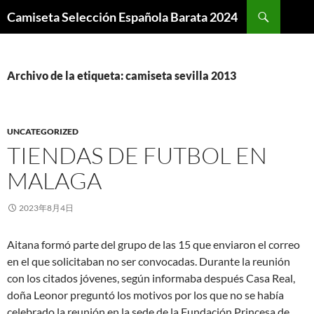
Buscar
Camiseta Selección Española Barata 2024
SALTAR
AL
CONTENIDO
Archivo de la etiqueta: camiseta sevilla 2013
UNCATEGORIZED
TIENDAS DE FUTBOL EN
MALAGA
2023年8月4日
Aitana formó parte del grupo de las 15 que enviaron el correo
en el que solicitaban no ser convocadas. Durante la reunión
con los citados jóvenes, según informaba después Casa Real,
doña Leonor preguntó los motivos por los que no se había
celebrado la reunión en la sede de la Fundación Princesa de