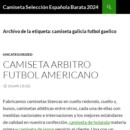
Buscar
Camiseta Selección Española Barata 2024
SALTAR
AL
CONTENIDO
Archivo de la etiqueta: camiseta galicia futbol gaelico
UNCATEGORIZED
CAMISETA ARBITRO
FUTBOL AMERICANO
2024年1月3日
Fabricamos camisetas blancas en cuello redondo, cuello v,
busos, camisetas atléticas entre otros, cada una de ellas con
medidas nacionales e internaciones y los mejores estándares
de calidad en nuestra confección,
camiseta de holanda
materia
prima y
camiseta de japon
servicio al cliente. Una con un