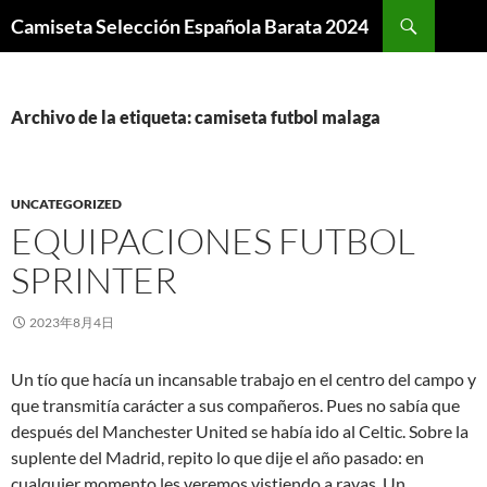
Buscar
Camiseta Selección Española Barata 2024
SALTAR
AL
CONTENIDO
Archivo de la etiqueta: camiseta futbol malaga
UNCATEGORIZED
EQUIPACIONES FUTBOL
SPRINTER
2023年8月4日
Un tío que hacía un incansable trabajo en el centro del campo y
que transmitía carácter a sus compañeros. Pues no sabía que
después del Manchester United se había ido al Celtic. Sobre la
suplente del Madrid, repito lo que dije el año pasado: en
cualquier momento les veremos vistiendo a rayas. Un