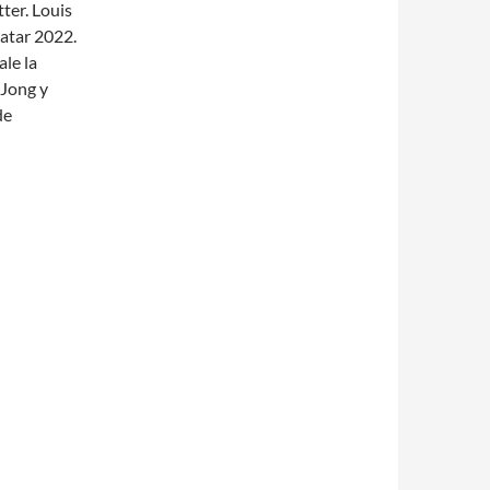
ter. Louis
Qatar 2022.
ale la
 Jong y
de