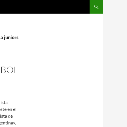
SALTAR AL CONTENIDO
a juniors
TBOL
lista
ste en el
ista de
gentina»,