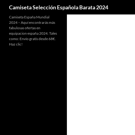
Buscar
Camiseta Selección Española Barata 2024
Camiseta España Mundial
2024 – Aquí encontrarás más
fabulosas ofertas en
equipacion españa 2024. Tales
como: Envío gratis desde 68€.
Haz clic!