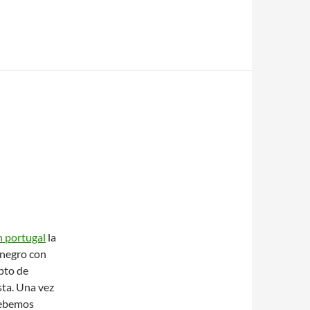
n portugal
la
 negro con
epto de
sta. Una vez
debemos