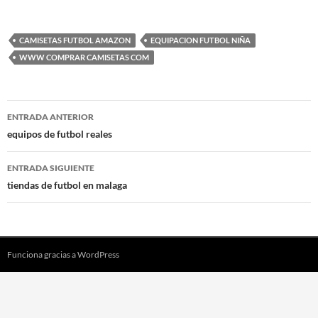
CAMISETAS FUTBOL AMAZON
EQUIPACION FUTBOL NIÑA
WWW COMPRAR CAMISETAS COM
Navegación
ENTRADA ANTERIOR
de
equipos de futbol reales
entradas
ENTRADA SIGUIENTE
tiendas de futbol en malaga
Funciona gracias a WordPress