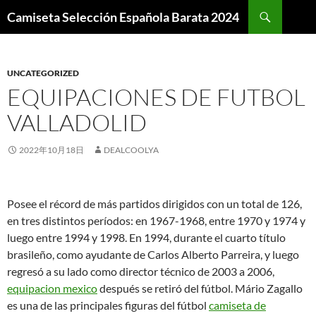
Buscar
Camiseta Selección Española Barata 2024
SALTAR
AL
CONTENIDO
UNCATEGORIZED
EQUIPACIONES DE FUTBOL
VALLADOLID
2022年10月18日
DEALCOOLYA
Posee el récord de más partidos dirigidos con un total de 126,
en tres distintos períodos: en 1967-1968, entre 1970 y 1974 y
luego entre 1994 y 1998. En 1994, durante el cuarto título
brasileño, como ayudante de Carlos Alberto Parreira, y luego
regresó a su lado como director técnico de 2003 a 2006,
equipacion mexico
después se retiró del fútbol. Mário Zagallo
es una de las principales figuras del fútbol
camiseta de