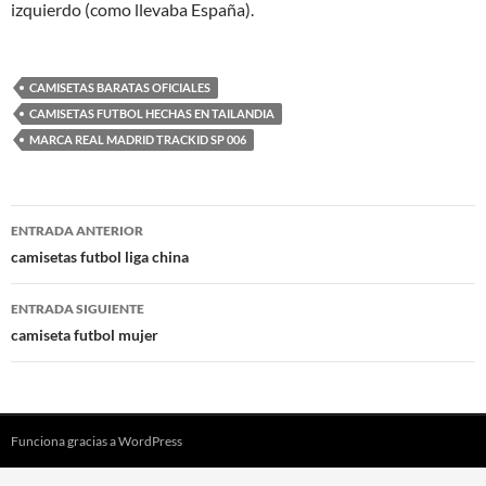
izquierdo (como llevaba España).
CAMISETAS BARATAS OFICIALES
CAMISETAS FUTBOL HECHAS EN TAILANDIA
MARCA REAL MADRID TRACKID SP 006
Navegación
ENTRADA ANTERIOR
de
camisetas futbol liga china
entradas
ENTRADA SIGUIENTE
camiseta futbol mujer
Funciona gracias a WordPress