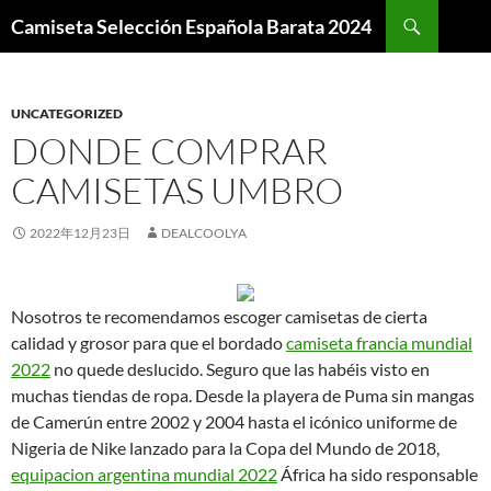
Buscar
Camiseta Selección Española Barata 2024
SALTAR
AL
CONTENIDO
UNCATEGORIZED
DONDE COMPRAR
CAMISETAS UMBRO
2022年12月23日
DEALCOOLYA
Nosotros te recomendamos escoger camisetas de cierta
calidad y grosor para que el bordado
camiseta francia mundial
2022
no quede deslucido. Seguro que las habéis visto en
muchas tiendas de ropa. Desde la playera de Puma sin mangas
de Camerún entre 2002 y 2004 hasta el icónico uniforme de
Nigeria de Nike lanzado para la Copa del Mundo de 2018,
equipacion argentina mundial 2022
África ha sido responsable