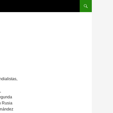
SALTAR AL CONTENID
dialistas,
,
segunda
n Rusia
ernández