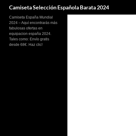
Buscar
Camiseta Selección Española Barata 2024
Camiseta España Mundial
2024 – Aquí encontrarás más
fabulosas ofertas en
equipacion españa 2024.
Tales como: Envío gratis
desde 68€. Haz clic!