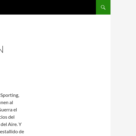
SALTAR AL CONTENIDO
N
 Sporting,
unen al
Guerra el
cios del
del Aire. Y
estallido de