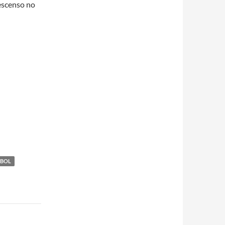
descenso no
TBOL