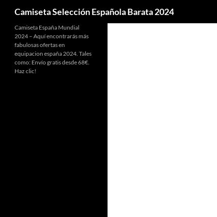
Buscar
Camiseta Selección Española Barata 2024
Camiseta España Mundial
2024 – Aquí encontrarás más
fabulosas ofertas en
equipacion españa 2024. Tales
como: Envío gratis desde 68€.
Haz clic!