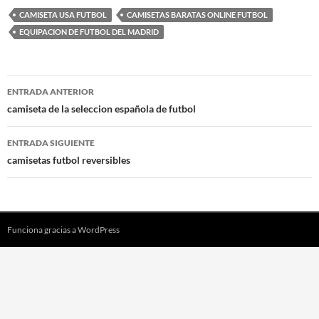
CAMISETA USA FUTBOL
CAMISETAS BARATAS ONLINE FUTBOL
EQUIPACION DE FUTBOL DEL MADRID
Navegación
ENTRADA ANTERIOR
de
camiseta de la seleccion española de futbol
entradas
ENTRADA SIGUIENTE
camisetas futbol reversibles
Funciona gracias a WordPress