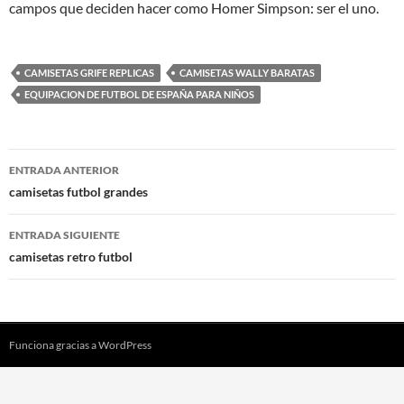
campos que deciden hacer como Homer Simpson: ser el uno.
CAMISETAS GRIFE REPLICAS
CAMISETAS WALLY BARATAS
EQUIPACION DE FUTBOL DE ESPAÑA PARA NIÑOS
Navegación
ENTRADA ANTERIOR
de
camisetas futbol grandes
entradas
ENTRADA SIGUIENTE
camisetas retro futbol
Funciona gracias a WordPress