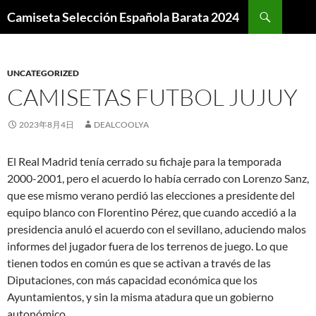
Buscar
Camiseta Selección Española Barata 2024
SALTAR
AL
CONTENIDO
UNCATEGORIZED
CAMISETAS FUTBOL JUJUY
2023年8月4日
DEALCOOLYA
El Real Madrid tenía cerrado su fichaje para la temporada
2000-2001, pero el acuerdo lo había cerrado con Lorenzo Sanz,
que ese mismo verano perdió las elecciones a presidente del
equipo blanco con Florentino Pérez, que cuando accedió a la
presidencia anuló el acuerdo con el sevillano, aduciendo malos
informes del jugador fuera de los terrenos de juego. Lo que
tienen todos en común es que se activan a través de las
Diputaciones, con más capacidad económica que los
Ayuntamientos, y sin la misma atadura que un gobierno
autonómico.