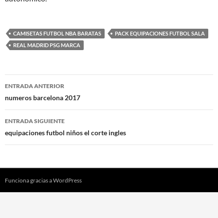
CAMISETAS FUTBOL NBA BARATAS
PACK EQUIPACIONES FUTBOL SALA
REAL MADRID PSG MARCA
Navegación
ENTRADA ANTERIOR
de
numeros barcelona 2017
entradas
ENTRADA SIGUIENTE
equipaciones futbol niños el corte ingles
Funciona gracias a WordPress