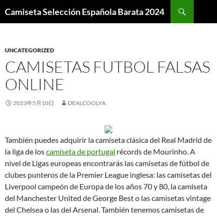
Buscar
Camiseta Selección Española Barata 2024
SALTAR
AL
CONTENIDO
UNCATEGORIZED
CAMISETAS FUTBOL FALSAS
ONLINE
2023年5月10日
DEALCOOLYA
También puedes adquirir la camiseta clásica del Real Madrid de
la liga de los
camiseta de portugal
récords de Mourinho. A
nivel de Ligas europeas encontrarás las camisetas de fútbol de
clubes punteros de la Premier League inglesa: las camisetas del
Liverpool campeón de Europa de los años 70 y 80, la camiseta
del Manchester United de George Best o las camisetas vintage
del Chelsea o las del Arsenal. También tenemos camisetas de