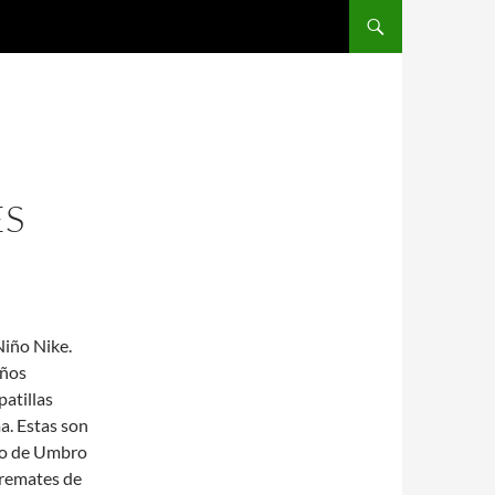
SALTAR AL CONTENIDO
ES
Niño Nike.
eños
atillas
a. Estas son
ño de Umbro
s remates de