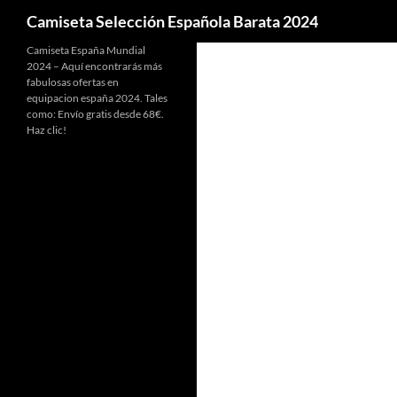
Buscar
Camiseta Selección Española Barata 2024
Camiseta España Mundial
2024 – Aquí encontrarás más
fabulosas ofertas en
equipacion españa 2024. Tales
como: Envío gratis desde 68€.
Haz clic!