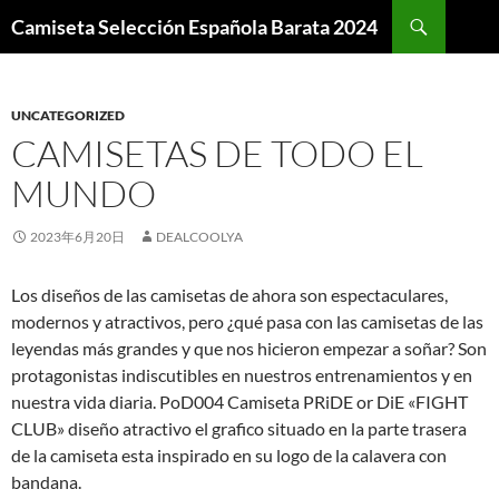
Buscar
Camiseta Selección Española Barata 2024
SALTAR
AL
CONTENIDO
UNCATEGORIZED
CAMISETAS DE TODO EL
MUNDO
2023年6月20日
DEALCOOLYA
Los diseños de las camisetas de ahora son espectaculares,
modernos y atractivos, pero ¿qué pasa con las camisetas de las
leyendas más grandes y que nos hicieron empezar a soñar? Son
protagonistas indiscutibles en nuestros entrenamientos y en
nuestra vida diaria. PoD004 Camiseta PRiDE or DiE «FIGHT
CLUB» diseño atractivo el grafico situado en la parte trasera
de la camiseta esta inspirado en su logo de la calavera con
bandana.