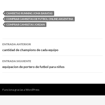
CAMISETAS RUNNING JOMA BARATAS
COMPRAR CAMISETAS DE FUTBOL ONLINE ARGENTINA
COMPRAR CAMISETAS JORDAN
Navegación
ENTRADA ANTERIOR
de
cantidad de champions de cada equipo
entradas
ENTRADA SIGUIENTE
equipacion de portero de futbol para niños
Funciona gracias a WordPress