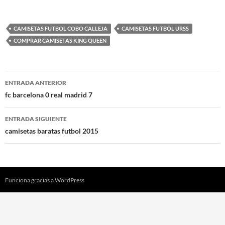
CAMISETAS FUTBOL COBO CALLEJA
CAMISETAS FUTBOL URSS
COMPRAR CAMISETAS KING QUEEN
Navegación
ENTRADA ANTERIOR
de
fc barcelona 0 real madrid 7
entradas
ENTRADA SIGUIENTE
camisetas baratas futbol 2015
Funciona gracias a WordPress