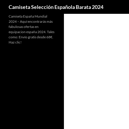
Buscar
Camiseta Selección Española Barata 2024
Camiseta España Mundial
2024 – Aquí encontrarás más
fabulosas ofertas en
equipacion españa 2024. Tales
como: Envío gratis desde 68€.
Haz clic!