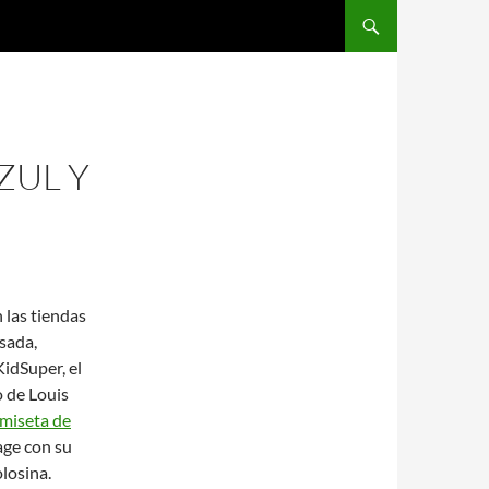
SALTAR AL CONTENIDO
ZUL Y
 las tiendas
sada,
idSuper, el
o de Louis
miseta de
age con su
losina.