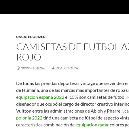
UNCATEGORIZED
CAMISETAS DE FUTBOL A
ROJO
2023年10月26日
DEALCOOLYA
De todas las prendas deportivas vintage que se venden en
de Humana, una de las marcas más importantes de ropa u
equipacion españa 2022
el 15% son camisetas de fútbol. K
diseñador que ocupó el cargo de director creativo interin
Vuitton entre las administraciones de Abloh y Pharrell,
ca
polonia 2022
tiñó una camiseta de fútbol de aspecto vint
característica combinación de
equipacion qatar
colores go