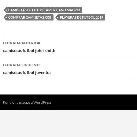
CAMISETAS DE FUTBOL AMERICANO MADRID
COMPRAR CAMISETAS XXG
PLAYERAS DE FUTBOL 2019
Navegación
ENTRADA ANTERIOR
de
camisetas futbol john smith
entradas
ENTRADA SIGUIENTE
camisetas futbol juventus
Funciona gracias a WordPress