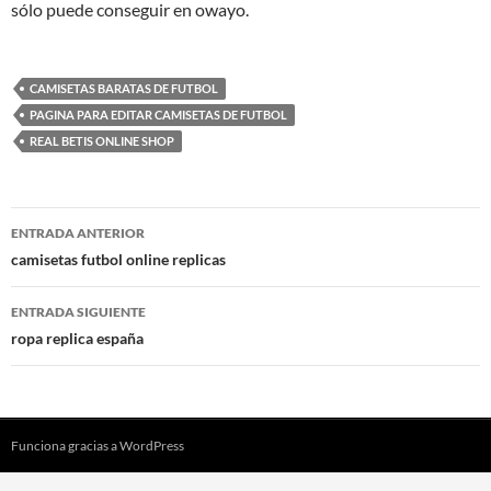
sólo puede conseguir en owayo.
CAMISETAS BARATAS DE FUTBOL
PAGINA PARA EDITAR CAMISETAS DE FUTBOL
REAL BETIS ONLINE SHOP
Navegación
ENTRADA ANTERIOR
de
camisetas futbol online replicas
entradas
ENTRADA SIGUIENTE
ropa replica españa
Funciona gracias a WordPress