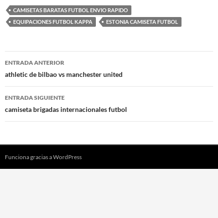
CAMISETAS BARATAS FUTBOL ENVIO RAPIDO
EQUIPACIONES FUTBOL KAPPA
ESTONIA CAMISETA FUTBOL
Navegación
ENTRADA ANTERIOR
de
athletic de bilbao vs manchester united
entradas
ENTRADA SIGUIENTE
camiseta brigadas internacionales futbol
Funciona gracias a WordPress